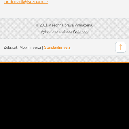
ondrovci
k@seznam
.cz
© 2011 Všechna práva vyhrazena.
Vytvořeno službou
Webnode
Zobrazit:
Mobilní verzi
|
Standardní verzi