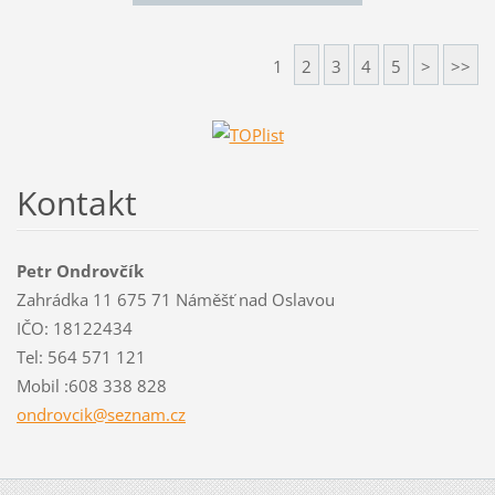
1
2
3
4
5
>
>>
Kontakt
Petr Ondrovčík
Zahrádka 11 675 71 Náměšť nad Oslavou
IČO: 18122434
Tel: 564 571 121
Mobil :608 338 828
ondrovci
k@seznam
.cz