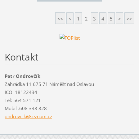
<<
<
1
2
3
4
5
>
>>
Kontakt
Petr Ondrovčík
Zahrádka 11 675 71 Náměšť nad Oslavou
IČO: 18122434
Tel: 564 571 121
Mobil :608 338 828
ondrovci
k@seznam
.cz